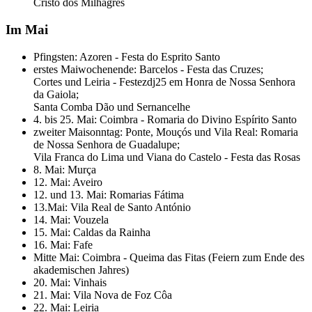
Cristo dos Milhagres
Im Mai
Pfingsten: Azoren - Festa do Esprito Santo
erstes Maiwochenende: Barcelos - Festa das Cruzes;
Cortes und Leiria - Festezdj25 em Honra de Nossa Senhora
da Gaiola;
Santa Comba Dão und Sernancelhe
4. bis 25. Mai: Coimbra - Romaria do Divino Espírito Santo
zweiter Maisonntag: Ponte, Mouçós und Vila Real: Romaria
de Nossa Senhora de Guadalupe;
Vila Franca do Lima und Viana do Castelo - Festa das Rosas
8. Mai: Murça
12. Mai: Aveiro
12. und 13. Mai: Romarias Fátima
13.Mai: Vila Real de Santo António
14. Mai: Vouzela
15. Mai: Caldas da Rainha
16. Mai: Fafe
Mitte Mai: Coimbra - Queima das Fitas (Feiern zum Ende des
akademischen Jahres)
20. Mai: Vinhais
21. Mai: Vila Nova de Foz Côa
22. Mai: Leiria