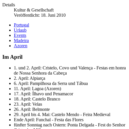
Details
Kultur & Gesellschaft
Veröffentlicht: 18. Juni 2010
Portugal
Urlaub
Events
Madeira
Azoren
Im April
1. und 2. April: Cristelo, Covo und Valença - Festas em honra
de Nossa Senhora da Cabeça
2. April: Alpiarça
6. April: Pampilhosa da Serra und Tábua
11. April: Lagoa (Azoren)
17. April: Ílhavo und Penamacor
18. April: Castelo Branco
23. April: Velas
26. April: Belmonte
29. April bis 4. Mai: Castelo Mendo - Feira Medieval
Ende April: Funchal - Festa das Flores
fünfter Sonntag nach Ostern: Ponta Delgada - Fest do Senhor