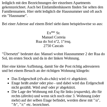
lediglich mit den Bezeichnungen der einzelnen Apartments
gekennzeichnet. Auch bei Einfamilienhäusern finden Sie selten den
Familiennamen. Hier steht lediglich die Hausnummer und oft auch
ein "Hausname".
Bei einer Adresse auf einem Brief sieht dann beispielsweise so aus:
mo
Ex
Sr.
Manuel Correia
Rua do Sol n°2, 1°/esq.
2750 Cascais
"Übersetzt" bedeutet das: Manuel wohnt Hausnummer 2 der Rua do
Sol, im ersten Stock und da in der linken Wohnung.
Hier eine kleine Auflistung, damit Sie die Post richtig adressieren
und bei einem Besuch an der richtigen Wohnung klingeln:
Das Erdgeschoß (
rês-do-chão
) wird
r/c
abgekürzt.
Etage heißt
andar
oder
piso
- und dabei wird das Erdgeschoß
nicht gezählt. Wird
and
/ oder
p
/ abgekürzt.
Die Lage der Wohnung mit
Esq
für links (
esquerda
),
dto
für
rechts (
direito
) und wenn sich noch eine 3. Wohnung (oder
mehr) auf der selben Etage befindet, werden diese mit "/a",
"/b", "/c" etc. bezeichnet.