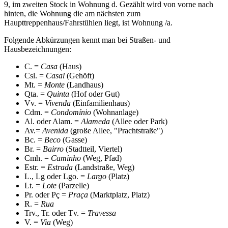
9, im zweiten Stock in Wohnung d. Gezählt wird von vorne nach
hinten, die Wohnung die am nächsten zum
Haupttreppenhaus/Fahrstühlen liegt, ist Wohnung /a.
Folgende Abkürzungen kennt man bei Straßen- und
Hausbezeichnungen:
C. =
Casa
(Haus)
Csl. =
Casal
(Gehöft)
Mt. =
Monte
(Landhaus)
Qta. =
Quinta
(Hof oder Gut)
Vv. =
Vivenda
(Einfamilienhaus)
Cdm. =
Condomínio
(Wohnanlage)
Al. oder Alam. =
Alameda
(Allee oder Park)
Av.=
Avenida
(große Allee, "Prachtstraße")
Bc. =
Beco
(Gasse)
Br. =
Bairro
(Stadtteil, Viertel)
Cmh. =
Caminho
(Weg, Pfad)
Estr. =
Estrada
(Landstraße, Weg)
L., Lg oder Lgo. =
Largo
(Platz)
Lt. =
Lote
(Parzelle)
Pr. oder Pç =
Praça
(Marktplatz, Platz)
R. =
Rua
Trv., Tr. oder Tv. =
Travessa
V. =
Via
(Weg)