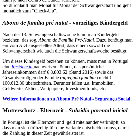
So durchläuft man Monat für Monat der Schwangerschaft und geht
monatlich zum "Check-Up".
Abono de família pré-natal
- vorzeitiges Kindergeld
Nach der 13. Schwangerschaftswoche kann man Kindergeld
beziehen, das sog.
Abono de Família Pré-Natal.
Dazu benötigt man
ein vom Arzt ausgestelltes Attest, dass einem sowohl die
Schwangerschaft wie auch die Schwangerschaftswoche bestätigt.
Um dieses Kindergeld beziehen zu können, muss man in Portugal
eine
Residencia
nachweisen können, das persönliche
Jahreseinkommen darf € 8.803,62 (Stand 2016) sowie das
Gesamtvermögen der Familie (
agregado familiar
) nicht €
100.612,80 überschreiten. Darunter fallen u.a. Immobilien,
Geldwerte, Aktien, Wertpapiere, Investmentfonds, etc.
Weitere Informationen zu Abono Pré Natal - Segurança Social
Mutterschutz - Elternzeit -
Subsídio parental inicial
In Portugal ist die Elternzeit und -geld miteinander verknüpft, so
dass man sich frühzeitig für eine Variante entscheiden muss, damit
die Zahlung in dieser Zeit gewährleistet ist.