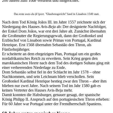
200 Jahren zum Tode verurteilt und hingerichtet.
Das erste
auto-da-fé
(port. "Glaubensgericht" fand in Lissabon 1540 statt.
Nach dem Tod König Joãos III. im Jahre 1557 zeichnete sich der
Niedergang des Hauses
Avis-Beja
ab: Der designierte Nachfolger,
der Enkel Dom Joãos, war erst drei Jahre alt. Zunächst übernahm
die Großmutter die Regierungsgewalt, dann der Großonkel und
Erzbischof von Lissabon sowie Primas von Portugal, Kardinal
Henrique. Erst 1568 übernahm Sebastião den Thron, als
Fünfzehnjähriger.
Er scheiterte an dem ehrgeizigen Plan, Portugal um ein großes
nordafrikanisches Reich zu erweitern. Sein Krieg gegen den
marokkanischen Heere nach dem Tod des dortigen Sultans ging mit
einer verheerenden Niederlage zu Ende.
Dom Sebastião selbst fiel in der Schlacht im Jahr 1578 – ohne
Nachkommen, und sein Leichnam blieb verschollen. Sein
Großonkel Kardinal Henrique bestieg zwar den Thron – aber ihm
blieben nur zwei Jahre. Nach seinem Tod im Jahr 1580 gab es
keinen Vertreter des Hauses Avis-Beja mehr.
Damit konnten die Habsburger, genauer gesagt, der spanische
König Philipp II. Anspruch auf den portugiesischen Thron erheben:
Für 60 Jahre war Portugal unter der Fremdherrschaft Spaniens.