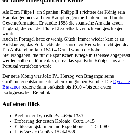
60 Jahre unter spanischer Krone
Als Dom Filipe I. (in Spanien: Philipp II.) richtete der König sein
Hauptaugenmerk auf den Kampf gegen die Türken – und für die
Gegenreformation. Er sandte 1588 die spanische Armada gegen
England, die von der Flotte Elisabeths I. vernichtend geschlagen
wurde.
Auch in Portugal hatte er wenig Glück: Immer wieder kam es zu
Aufständen, das Volk liebte die spanischen Herrscher nicht gerade.
Ein Aufstand im Jahr 1640 – Grund waren die hohen
Steuerabgaben, die für die spanischen Kriege in Übersee abgepresst
werden sollten – führte dazu, dass das spanische Königshaus aus
Portugal vertrieben wurde.
Der neue König war João IV., Herzog von Bragança; seine
Großmutter entstammte der alten königlichen Familie. Die
Dynastie
Bragança
regierte dann praktisch bis 1910 – bis zur ersten
portugiesischen Republik.
Auf einen Blick
Beginn der Dynastie
Avis-Beja
1385
Eroberung der ersten Kolonie: Ceuta 1415
Entdeckungsfahrten und Expeditionen 1415-1580
Luís Vaz de Camões 1524-1588