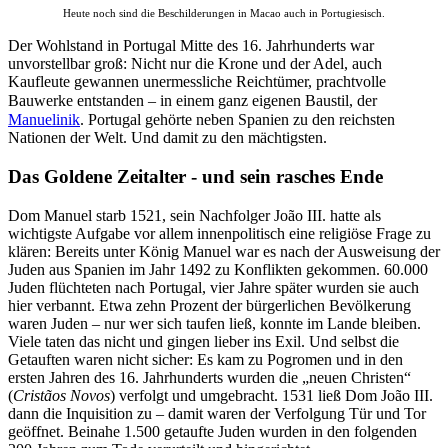
Heute noch sind die Beschilderungen in Macao auch in Portugiesisch.
Der Wohlstand in Portugal Mitte des 16. Jahrhunderts war
unvorstellbar groß: Nicht nur die Krone und der Adel, auch
Kaufleute gewannen unermessliche Reichtümer, prachtvolle
Bauwerke entstanden – in einem ganz eigenen Baustil, der
Manuelinik
. Portugal gehörte neben Spanien zu den reichsten
Nationen der Welt. Und damit zu den mächtigsten.
Das Goldene Zeitalter - und sein rasches Ende
Dom Manuel starb 1521, sein Nachfolger João III. hatte als
wichtigste Aufgabe vor allem innenpolitisch eine religiöse Frage zu
klären: Bereits unter König Manuel war es nach der Ausweisung der
Juden aus Spanien im Jahr 1492 zu Konflikten gekommen. 60.000
Juden flüchteten nach Portugal, vier Jahre später wurden sie auch
hier verbannt. Etwa zehn Prozent der bürgerlichen Bevölkerung
waren Juden – nur wer sich taufen ließ, konnte im Lande bleiben.
Viele taten das nicht und gingen lieber ins Exil. Und selbst die
Getauften waren nicht sicher: Es kam zu Pogromen und in den
ersten Jahren des 16. Jahrhunderts wurden die „neuen Christen“
(
Cristãos Novos
) verfolgt und umgebracht. 1531 ließ Dom João III.
dann die Inquisition zu – damit waren der Verfolgung Tür und Tor
geöffnet. Beinahe 1.500 getaufte Juden wurden in den folgenden