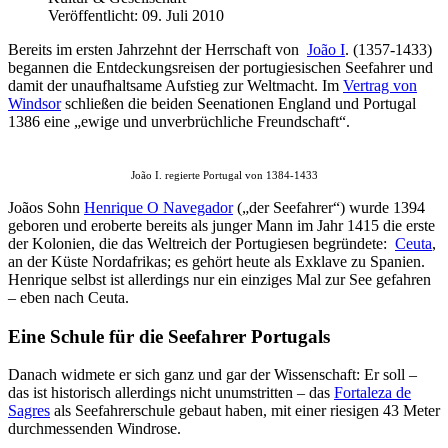
Veröffentlicht: 09. Juli 2010
Bereits im ersten Jahrzehnt der Herrschaft von
João I
. (1357-1433)
begannen die Entdeckungsreisen der portugiesischen Seefahrer und
damit der unaufhaltsame Aufstieg zur Weltmacht. Im
Vertrag von
Windsor
schließen die beiden Seenationen England und Portugal
1386 eine „ewige und unverbrüchliche Freundschaft“.
João I. regierte Portugal von 1384-1433
Joãos Sohn
Henrique O Navegador
(„der Seefahrer“) wurde 1394
geboren und eroberte bereits als junger Mann im Jahr 1415 die erste
der Kolonien, die das Weltreich der Portugiesen begründete:
Ceuta
,
an der Küste Nordafrikas; es gehört heute als Exklave zu Spanien.
Henrique selbst ist allerdings nur ein einziges Mal zur See gefahren
– eben nach Ceuta.
Eine Schule für die Seefahrer Portugals
Danach widmete er sich ganz und gar der Wissenschaft: Er soll –
das ist historisch allerdings nicht unumstritten – das
Fortaleza de
Sagres
als Seefahrerschule gebaut haben, mit einer riesigen 43 Meter
durchmessenden Windrose.