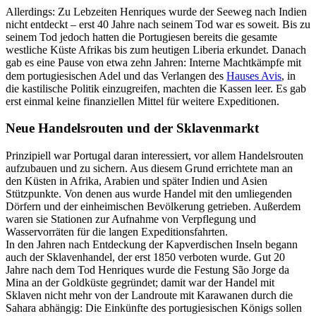
Allerdings: Zu Lebzeiten Henriques wurde der Seeweg nach Indien
nicht entdeckt – erst 40 Jahre nach seinem Tod war es soweit. Bis zu
seinem Tod jedoch hatten die Portugiesen bereits die gesamte
westliche Küste Afrikas bis zum heutigen Liberia erkundet. Danach
gab es eine Pause von etwa zehn Jahren: Interne Machtkämpfe mit
dem portugiesischen Adel und das Verlangen des
Hauses Avis
, in
die kastilische Politik einzugreifen, machten die Kassen leer. Es gab
erst einmal keine finanziellen Mittel für weitere Expeditionen.
Neue Handelsrouten und der Sklavenmarkt
Prinzipiell war Portugal daran interessiert, vor allem Handelsrouten
aufzubauen und zu sichern. Aus diesem Grund errichtete man an
den Küsten in Afrika, Arabien und später Indien und Asien
Stützpunkte. Von denen aus wurde Handel mit den umliegenden
Dörfern und der einheimischen Bevölkerung getrieben. Außerdem
waren sie Stationen zur Aufnahme von Verpflegung und
Wasservorräten für die langen Expeditionsfahrten.
In den Jahren nach Entdeckung der Kapverdischen Inseln begann
auch der Sklavenhandel, der erst 1850 verboten wurde. Gut 20
Jahre nach dem Tod Henriques wurde die Festung São Jorge da
Mina an der Goldküste gegründet; damit war der Handel mit
Sklaven nicht mehr von der Landroute mit Karawanen durch die
Sahara abhängig: Die Einkünfte des portugiesischen Königs sollen