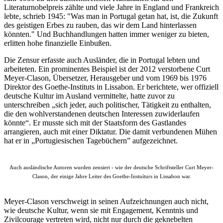
Literaturnobelpreis zählte und viele Jahre in England und Frankreich
lebte, schrieb 1945: "Was man in Portugal getan hat, ist, die Zukunft
des geistigen Erbes zu rauben, das wir dem Land hinterlassen
könnten." Und Buchhandlungen hatten immer weniger zu bieten,
erlitten hohe finanzielle Einbußen.
Die Zensur erfasste auch Ausländer, die in Portugal lebten und
arbeiteten. Ein prominentes Beispiel ist der 2012 verstorbene Curt
Meyer-Clason, Übersetzer, Herausgeber und vom 1969 bis 1976
Direktor des Goethe-Instituts in Lissabon. Er berichtete, wer offiziell
deutsche Kultur im Ausland vermittelte, hatte zuvor zu
unterschreiben „sich jeder, auch politischer, Tätigkeit zu enthalten,
die den wohlverstandenen deutschen Interessen zuwiderlaufen
könnte“. Er musste sich mit der Staatsform des Gastlandes
arrangieren, auch mit einer Diktatur. Die damit verbundenen Mühen
hat er in „Portugiesischen Tagebüchern” aufgezeichnet.
Auch ausländische Autoren wurden zensiert - wie der deutsche Schriftsteller Curt Meyer-
Clason, der einige Jahre Leiter des Goethe-Instuíturs in Lissabon war.
Meyer-Clason verschweigt in seinen Aufzeichnungen auch nicht,
wie deutsche Kultur, wenn sie mit Engagement, Kenntnis und
Zivilcourage vertreten wird, nicht nur durch die geknebelten