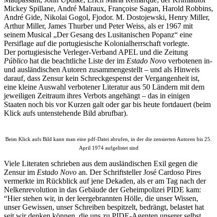
Mickey Spillane, André Malraux, Françoise Sagan, Harold Robbins,
André Gide, Nikolai Gogol, Fjodor. M. Dostojewski, Henry Miller,
Arthur Miller, James Thurber und Peter Weiss, als er 1967 mit
seinem Musical „Der Gesang des Lusitanischen Popanz“ eine
Persiflage auf die portugiesische Kolonialherrschaft vorlegte.
Der portugiesische Verleger-Verband APEL und die Zeitung
Público
hat die beachtliche Liste der im
Estado Novo
verbotenen in-
und ausländischen Autoren zusammengestellt – und als Hinweis
darauf, dass Zensur kein Schreckgespenst der Vergangenheit ist,
eine kleine Auswahl verbotener Literatur aus 50 Ländern mit dem
jeweiligen Zeitraum ihres Verbots angehängt – das in einigen
Staaten noch bis vor Kurzen galt oder gar bis heute fortdauert (beim
Klick aufs untenstehende Bild abrufbar).
Beim Klick aufs Bild kann man eine pdf-Datei abrufen, in der die zensierten Autoren bis 25.
April 1974 aufgelistet sind
Viele Literaten schrieben aus dem ausländischen Exil gegen die
Zensur im
Estado Novo
an. Der Schriftsteller José Cardoso Pires
vermerkte im Rückblick auf jene Dekaden, als er am Tag nach der
Nelkenrevolution in das Gebäude der Geheimpolizei PIDE kam:
“Hier stehen wir, in der leergebrannten Hölle, die unser Wissen,
unser Gewissen, unser Schreiben bespitzelt, bedrängt, belastet hat
seit wir denken können, die uns zu PIDE-Agenten unserer selbst