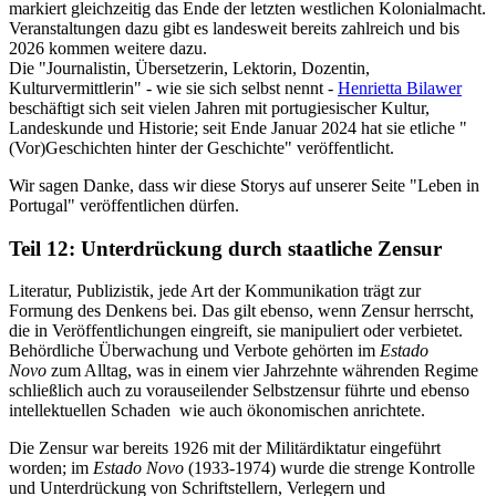
markiert gleichzeitig das Ende der letzten westlichen Kolonialmacht.
Veranstaltungen dazu gibt es landesweit bereits zahlreich und bis
2026 kommen weitere dazu.
Die "Journalistin, Übersetzerin, Lektorin, Dozentin,
Kulturvermittlerin" - wie sie sich selbst nennt -
Henrietta Bilawer
beschäftigt sich seit vielen Jahren mit portugiesischer Kultur,
Landeskunde und Historie; seit Ende Januar 2024 hat sie etliche "
(Vor)Geschichten hinter der Geschichte" veröffentlicht.
Wir sagen Danke, dass wir diese Storys auf unserer Seite "Leben in
Portugal" veröffentlichen dürfen.
Teil 12: Unterdrückung durch staatliche Zensur
Literatur, Publizistik, jede Art der Kommunikation trägt zur
Formung des Denkens bei. Das gilt ebenso, wenn Zensur herrscht,
die in Veröffentlichungen eingreift, sie manipuliert oder verbietet.
Behördliche Überwachung und Verbote gehörten im
Estado
Novo
zum Alltag, was in einem vier Jahrzehnte währenden Regime
schließlich auch zu vorauseilender Selbstzensur führte und ebenso
intellektuellen Schaden wie auch ökonomischen anrichtete.
Die Zensur war bereits 1926 mit der Militärdiktatur eingeführt
worden; im
Estado Novo
(1933-1974) wurde die strenge Kontrolle
und Unterdrückung von Schriftstellern, Verlegern und