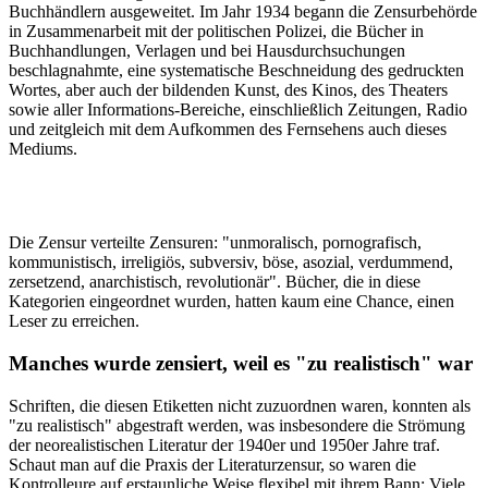
Buchhändlern ausgeweitet. Im Jahr 1934 begann die Zensurbehörde
in Zusammenarbeit mit der politischen Polizei, die Bücher in
Buchhandlungen, Verlagen und bei Hausdurchsuchungen
beschlagnahmte, eine systematische Beschneidung des gedruckten
Wortes, aber auch der bildenden Kunst, des Kinos, des Theaters
sowie aller Informations-Bereiche, einschließlich Zeitungen, Radio
und zeitgleich mit dem Aufkommen des Fernsehens auch dieses
Mediums.
Die Zensur verteilte Zensuren: "unmoralisch, pornografisch,
kommunistisch, irreligiös, subversiv, böse, asozial, verdummend,
zersetzend, anarchistisch, revolutionär". Bücher, die in diese
Kategorien eingeordnet wurden, hatten kaum eine Chance, einen
Leser zu erreichen.
Manches wurde zensiert, weil es "zu realistisch" war
Schriften, die diesen Etiketten nicht zuzuordnen waren, konnten als
"zu realistisch" abgestraft werden, was insbesondere die Strömung
der neorealistischen Literatur der 1940er und 1950er Jahre traf.
Schaut man auf die Praxis der Literaturzensur, so waren die
Kontrolleure auf erstaunliche Weise flexibel mit ihrem Bann: Viele