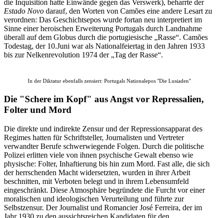
die Inquisition hatte Einwände gegen das Verswerk), beharrte der
Estado Novo
darauf, den Worten von Camões eine andere Lesart zu
verordnen: Das Geschichtsepos wurde fortan neu interpretiert im
Sinne einer heroischen Erweiterung Portugals durch Landnahme
überall auf dem Globus durch die portugiesische „Rasse“. Camões
Todestag, der 10.Juni war als Nationalfeiertag in den Jahren 1933
bis zur Nelkenrevolution 1974 der „Tag der Rasse“.
In der Diktatur ebenfalls zensiert: Portugals Nationalepos "Die Lusiaden"
Die "Schere im Kopf" aus Angst vor Repressalien,
Folter und Mord
Die direkte und indirekte Zensur und der Repressionsapparat des
Regimes hatten für Schriftsteller, Journalisten und Vertreter
verwandter Berufe schwerwiegende Folgen. Durch die politische
Polizei erlitten viele von ihnen psychische Gewalt ebenso wie
physische: Folter, Inhaftierung bis hin zum Mord. Fast alle, die sich
der herrschenden Macht widersetzten, wurden in ihrer Arbeit
beschnitten, mit Verboten belegt und in ihrem Lebensumfeld
eingeschränkt. Diese Atmosphäre begründete die Furcht vor einer
moralischen und ideologischen Verurteilung und führte zur
Selbstzensur. Der Journalist und Romancier José Ferreira, der im
Jahr 1930 zu den aussichtsreichen Kandidaten für den