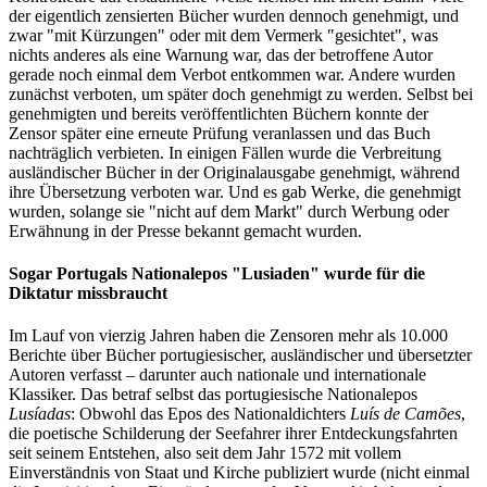
der eigentlich zensierten Bücher wurden dennoch genehmigt, und
zwar "mit Kürzungen" oder mit dem Vermerk "gesichtet", was
nichts anderes als eine Warnung war, das der betroffene Autor
gerade noch einmal dem Verbot entkommen war. Andere wurden
zunächst verboten, um später doch genehmigt zu werden. Selbst bei
genehmigten und bereits veröffentlichten Büchern konnte der
Zensor später eine erneute Prüfung veranlassen und das Buch
nachträglich verbieten. In einigen Fällen wurde die Verbreitung
ausländischer Bücher in der Originalausgabe genehmigt, während
ihre Übersetzung verboten war. Und es gab Werke, die genehmigt
wurden, solange sie "nicht auf dem Markt" durch Werbung oder
Erwähnung in der Presse bekannt gemacht wurden.
Sogar Portugals Nationalepos "Lusiaden" wurde für die
Diktatur missbraucht
Im Lauf von vierzig Jahren haben die Zensoren mehr als 10.000
Berichte über Bücher portugiesischer, ausländischer und übersetzter
Autoren verfasst – darunter auch nationale und internationale
Klassiker. Das betraf selbst das portugiesische Nationalepos
Lusíadas
: Obwohl das Epos des Nationaldichters
Luís de Camões
,
die poetische Schilderung der Seefahrer ihrer Entdeckungsfahrten
seit seinem Entstehen, also seit dem Jahr 1572 mit vollem
Einverständnis von Staat und Kirche publiziert wurde (nicht einmal