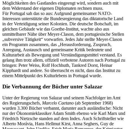
Möglichkeiten des Gastlandes eingeengt wird, sondern auch mit
dem Widerstand der eigenen Diplomaten rechnen muss.
Für Portugal sah das so aus: Aufgrund gemeinsamer NATO-
Interessen unterstützte die Bundesregierung das diktatorische Land
in der Verteidigung seiner Kolonien. Die deutsche Botschaft, im
gleichen Gebäude wie das Goethe-Institut, wachte also aus
unmittelbarer Nähe über Meyer-Clason, dem portugiesische Stellen
„subversive Tätigkeit“ vorwarfen. Jedes Jahr stellte Meyer-Clason
ein Programm zusammen, das „Herausforderung, Zuspruch,
Anregung, Austausch und gemeinsame Kritik bedeutete und
Kulturarbeit als Bewegung und Verständigungsmittel verstand. Es
gelang ihm trotz allem, offiziell verbotene Autoren nach Portugal zu
bringen: Peter Weiss, Rolf Hochhuth, Tankred Dorst, Heinar
Kipphardt und andere. So überrascht es nicht, dass das Institut zu
einem Mittelpunkt des Kulturlebens in Portugal wurde.
Die Verbannung der Bücher unter Salazar
Unter der Regierung von Salazar und seinem Nachfolger im Amt
des Regierungschefs,
Marcelo Caetano
(ab September 1968)
wurden 3.300 Bücher verbannt, darunter auch ausländische: Nicht
nur der Ökonomieklassiker Adam Smith ebenso wie Karl Marx und
Friedrich Nietzsche standen auf dem Index. Auch Schriftsteller wie
Alberto Morávia, Hans Hellmut Kirst, Anna Seghers, Guy de
Maupassant, John Updike, Erich Maria Remarque, der Krimiautor