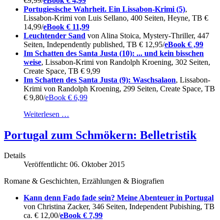
€9,99/
eBook € 4,99
Portugiesische Wahrheit. Ein Lissabon-Krimi (5)
,
Lissabon-Krimi von Luis Sellano, 400 Seiten, Heyne, TB €
14,99/
eBook € 11,99
Leuchtender Sand
von Alina Stoica, Mystery-Thriller, 447
Seiten, Independently published, TB € 12,95/
eBook € ,99
Im Schatten des Santa Justa (10): ... und kein bisschen
weise
, Lissabon-Krimi von Randolph Kroening, 302 Seiten,
Create Space, TB € 9,99
Im Schatten des Santa Justa (9): Waschsalaon
, Lissabon-
Krimi von Randolph Kroening, 299 Seiten, Create Space, TB
€ 9,80/
eBook € 6,99
Weiterlesen …
Portugal zum Schmökern: Belletristik
Details
Veröffentlicht: 06. Oktober 2015
Romane & Geschichten, Erzählungen & Biografien
Kann denn Fado fade sein? Meine Abenteuer in Portugal
von Christina Zacker, 346 Seiten, Independent Pubishing, TB
ca. € 12,00/
eBook € 7,99