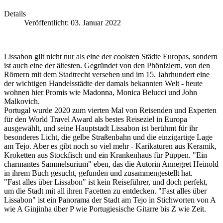
Details
Veröffentlicht: 03. Januar 2022
Lissabon gilt nicht nur als eine der coolsten Städte Europas, sondern
ist auch eine der ältesten. Gegründet von den Phöniziern, von den
Römern mit dem Stadtrecht versehen und im 15. Jahrhundert eine
der wichtigen Handelsstädte der damals bekannten Welt - heute
wohnen hier Promis wie Madonna, Monica Belucci und John
Malkovich.
Portugal wurde 2020 zum vierten Mal von Reisenden und Experten
für den World Travel Award als bestes Reiseziel in Europa
ausgewählt, und seine Hauptstadt Lissabon ist berühmt für ihr
besonderes Licht, die gelbe Straßenbahn und die einzigartige Lage
am Tejo. Aber es gibt noch so viel mehr - Karikaturen aus Keramik,
Kroketten aus Stockfisch und ein Krankenhaus für Puppen. "Ein
charmantes Sammelsurium" eben, das die Autorin Annegret Heinold
in ihrem Buch gesucht, gefunden und zusammengestellt hat.
"Fast alles über Lissabon" ist kein Reiseführer, und doch perfekt,
um die Stadt mit all ihren Facetten zu entdecken. "Fast alles über
Lissabon" ist ein Panorama der Stadt am Tejo in Stichworten von A
wie A Ginjinha über P wie Portugiesische Gitarre bis Z wie Zeit.