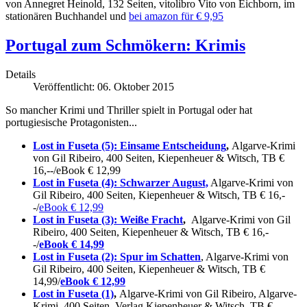
von Annegret Heinold, 132 Seiten, vitolibro Vito von Eichborn, im
stationären Buchhandel und
bei amazon für € 9,95
Portugal zum Schmökern: Krimis
Details
Veröffentlicht: 06. Oktober 2015
So mancher Krimi und Thriller spielt in Portugal oder hat
portugiesische Protagonisten...
Lost in Fuseta (5): Einsame Entscheidung
,
Algarve-Krimi
von Gil Ribeiro, 400 Seiten, Kiepenheuer & Witsch, TB €
16,--/eBook € 12,99
Lost in Fuseta (4): Schwarzer August,
Algarve-Krimi von
Gil Ribeiro, 400 Seiten, Kiepenheuer & Witsch, TB € 16,-
-/
eBook € 12,99
Lost in Fuseta (3): Weiße Fracht
,
Algarve-Krimi von Gil
Ribeiro, 400 Seiten, Kiepenheuer & Witsch, TB € 16,-
-/
eBook € 14,99
Lost in Fuseta (2): Spur im Schatten
, Algarve-Krimi von
Gil Ribeiro, 400 Seiten, Kiepenheuer & Witsch, TB €
14,99/
eBook € 12,99
Lost in Fuseta (1)
,
Algarve-Krimi von Gil Ribeiro, Algarve-
Krimi, 400 Seiten, Verlag Kiepenheuer & Witsch, TB €