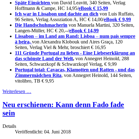
Späte Einsichten
von David Leavitt, 340 Seiten, Verlag
Hoffmann & Campe, HC 14,95/
eBook € 15,99
Ich war in Lissabon und dachte an dich
von Luis Ruffato,
96 Seiten, Verlag Assoziation A, HC € 14,00/
eBook € 9,99
Die Handschuhmacherin
von Manuela Martini, 320 Seiten,
Langen-Müller, HC € 20,--/
eBook € 14,99
Lissabon
–
im Land am Rand: Lisboa
–
num país sempre
à beira,
von Alexandra Klobouk und Aires Graça, 120
Seiten, Verlag Viel & Mehr, broschiert € 16,95
111 Gründe Portugal zu lieben - Eine Liebeserklärung an
das schönste Land der Welt
,
von Annegret Heinold, 288
Seiten, Schwarzkopf & Schwarzkopf Verlag, € 9,99
Portugal total: Cavacas, Klamotten und Ratten - und das
Zimmermädchen Rita
, von Annegret Heinold, 144 Seiten,
vitolibro, TB € 9,95
Weiterlesen …
Neu erschienen: Kann denn Fado fade
sein
Details
Veröffentlicht: 04. Juni 2018