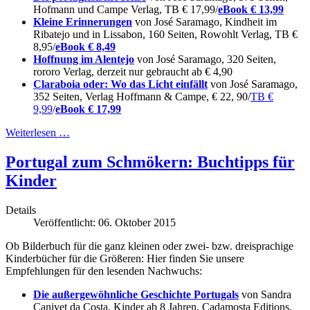
Hofmann und Campe Verlag, TB € 17,99/
eBook € 13,99
Kleine Erinnerungen
von José Saramago, Kindheit im
Ribatejo und in Lissabon, 160 Seiten, Rowohlt Verlag, TB €
8,95/
eBook € 8,49
Hoffnung im Alentejo
von José Saramago, 320 Seiten,
rororo Verlag, derzeit nur gebraucht ab € 4,90
Claraboia oder: Wo das Licht einfällt
von José Saramago,
352 Seiten, Verlag Hoffmann & Campe, € 22, 90/
TB €
9,99
/
eBook € 17,99
Weiterlesen …
Portugal zum Schmökern: Buchtipps für
Kinder
Details
Veröffentlicht: 06. Oktober 2015
Ob Bilderbuch für die ganz kleinen oder zwei- bzw. dreisprachige
Kinderbücher für die Größeren: Hier finden Sie unsere
Empfehlungen für den lesenden Nachwuchs:
Die außergewöhnliche Geschichte Portugals
von Sandra
Canivet da Costa, Kinder ab 8 Jahren, Cadamosta Editions,