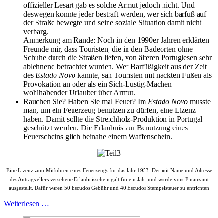
offizieller Lesart gab es solche Armut jedoch nicht. Und
deswegen konnte jeder bestraft werden, wer sich barfuß auf
der Straße bewegte und seine soziale Situation damit nicht
verbarg.
Anmerkung am Rande: Noch in den 1990er Jahren erklärten
Freunde mir, dass Touristen, die in den Badeorten ohne
Schuhe durch die Straßen liefen, von älteren Portugiesen sehr
ablehnend betrachtet wurden. Wer Barfüßigkeit aus der Zeit
des
Estado Novo
kannte, sah Touristen mit nackten Füßen als
Provokation an oder als ein Sich-Lustig-Machen
wohlhabender Urlauber über Armut.
Rauchen Sie? Haben Sie mal Feuer? Im
Estado Novo
musste
man, um ein Feuerzeug benutzen zu dürfen, eine Lizenz
haben. Damit sollte die Streichholz-Produktion in Portugal
geschützt werden. Die Erlaubnis zur Benutzung eines
Feuerscheins glich beinahe einem Waffenschein.
Eine Lizenz zum Mitführen eines Feuerzeugs für das Jahr 1953. Der mit Name und Adresse
des Antragstellers versehene Erlaubnisschein galt für ein Jahr und wurde vom Finanzamt
ausgestellt. Dafür waren 50 Escudos Gebühr und 40 Escudos Stempelsteuer zu entrichten
Weiterlesen …