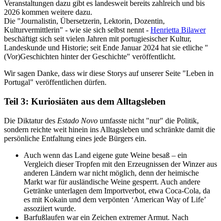
Veranstaltungen dazu gibt es landesweit bereits zahlreich und bis
2026 kommen weitere dazu.
Die "Journalistin, Übersetzerin, Lektorin, Dozentin,
Kulturvermittlerin" - wie sie sich selbst nennt -
Henrietta Bilawer
beschäftigt sich seit vielen Jahren mit portugiesischer Kultur,
Landeskunde und Historie; seit Ende Januar 2024 hat sie etliche "
(Vor)Geschichten hinter der Geschichte" veröffentlicht.
Wir sagen Danke, dass wir diese Storys auf unserer Seite "Leben in
Portugal" veröffentlichen dürfen.
Teil 3: Kuriosiäten aus dem Alltagsleben
Die Diktatur des
Estado Novo
umfasste nicht "nur" die Politik,
sondern reichte weit hinein ins Alltagsleben und schränkte damit die
persönliche Entfaltung eines jede Bürgers ein.
Auch wenn das Land eigene gute Weine besaß – ein
Vergleich dieser Tropfen mit den Erzeugnissen der Winzer aus
anderen Ländern war nicht möglich, denn der heimische
Markt war für ausländische Weine gesperrt. Auch andere
Getränke unterlagen dem Importverbot, etwa Coca-Cola, da
es mit Kokain und dem verpönten ‘American Way of Life’
assoziiert wurde.
Barfußlaufen war ein Zeichen extremer Armut. Nach