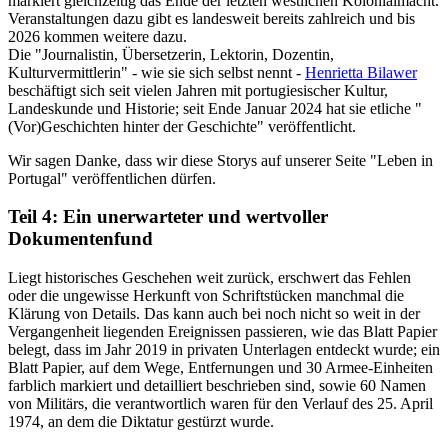
markiert gleichzeitig das Ende der letzten westlichen Kolonialmacht.
Veranstaltungen dazu gibt es landesweit bereits zahlreich und bis
2026 kommen weitere dazu.
Die "Journalistin, Übersetzerin, Lektorin, Dozentin,
Kulturvermittlerin" - wie sie sich selbst nennt -
Henrietta Bilawer
beschäftigt sich seit vielen Jahren mit portugiesischer Kultur,
Landeskunde und Historie; seit Ende Januar 2024 hat sie etliche "
(Vor)Geschichten hinter der Geschichte" veröffentlicht.
Wir sagen Danke, dass wir diese Storys auf unserer Seite "Leben in
Portugal" veröffentlichen dürfen.
Teil 4: Ein unerwarteter und wertvoller
Dokumentenfund
Liegt historisches Geschehen weit zurück, erschwert das Fehlen
oder die ungewisse Herkunft von Schriftstücken manchmal die
Klärung von Details. Das kann auch bei noch nicht so weit in der
Vergangenheit liegenden Ereignissen passieren, wie das Blatt Papier
belegt, dass im Jahr 2019 in privaten Unterlagen entdeckt wurde; ein
Blatt Papier, auf dem Wege, Entfernungen und 30 Armee-Einheiten
farblich markiert und detailliert beschrieben sind, sowie 60 Namen
von Militärs, die verantwortlich waren für den Verlauf des 25. April
1974, an dem die Diktatur gestürzt wurde.