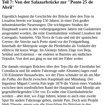
Teil 7: Von der Salazarbrücke zur "Ponte 25 de
Abril"
Eigentlich beginnt die Geschichte der Brücke über den Tejo in
Lissabon bereits vor knapp 150 Jahren, in einer Zeit großer
infrastruktureller Neuerungen: Die wichtigsten Straßen der
Hauptstadt waren in den vorhergegangenen Jahren mit Gaslaternen
ausgestattet worden, die erste Eisenbahnlinie verband Lissabon mit
Carregado, Santarém, Vila Nova de Gaia und mit der spanischen
Grenze; die Strecke nach Porto stand vor der Fertigstellung.
Innerhalb der Metropole sorgte die Pferdebahn als Vorläufer der
elétricos für kurze Wege. Im Alentejo fuhren Züge von Beja,
Setúbal und Estremoz – sie endeten in Barreiro am südlichen
Tejoufer. Von dort aus ging es nur mit der Fähre weiter.
Die damals einzigen Brücken über den Tejo (für die Eisenbahn bei
Constância und für andere Fahrzeuge nahe Abrantes) lagen rund
130 Kilometer flussaufwärts, wo der Fluss schmaler ist als am
Mar
da Palha
, der Bucht zwischen Hauptstadt und Mündung. Der
Ingenieur Miguel Correia Pais legte 1876 die Vision eines Viadukts
zwischen dem nordöstlichen Rand der Hauptstadt und Montijo am
gegenüberliegenden Ufer vor. Es sollte eine Eisenbahnbrücke
werden – aber dort, wo Züge fuhren, könne es auch eine zweite
Spur für andere Fahrzeuge geben, meinte Pais. Doch sein Projekt
blieb Theorie, genau wie alle Vorschläge für Brücken in den