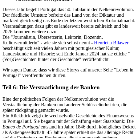
Dieses Jahr begeht Portugal das 50. Jubiläum der Nelkenrevolution.
Der friedliche Umsturz befreite das Land von der Diktatur und
markiert gleichzeitig das Ende der letzten westlichen Kolonialmacht.
Veranstaltungen dazu gibt es landesweit bereits zahlreich und bis
2026 kommen weitere dazu.
Die "Journalistin, Übersetzerin, Lektorin, Dozentin,
Kulturvermittlerin" - wie sie sich selbst nennt -
Henrietta Bilawer
beschäftigt sich seit vielen Jahren mit portugiesischer Kultur,
Landeskunde und Historie; seit Ende Januar 2024 hat sie etliche "
(Vor)Geschichten hinter der Geschichte" veröffentlicht.
Wir sagen Danke, dass wir diese Storys auf unserer Seite "Leben in
Portugal" veröffentlichen dürfen.
Teil 6: Die Verstaatlichung der Banken
Eine der politischen Folgen der Nelkenrevolution war die
Verstaatlichung der Banken und anderer Schlüsselindustrien, die
später rückgängig gemacht wurde.
Ein Rückblick zeigt die wechselvolle Geschichte des Finanzwesens
in Portugal auf. Sie begann mit der Schaffung einer Staatsbank: Die
Banco de Portugal
entstand im Jahre 1846 durch königliches Dekret
als Aktiengesellschaft. 45 Jahre später erhielt sie das alleinige Recht
auf die Emission von Banknoten, die sie zuvor mit anderen