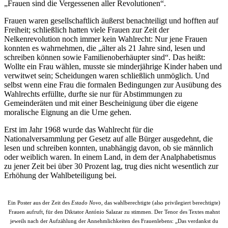
„Frauen sind die Vergessenen aller Revolutionen“.
Frauen waren gesellschaftlich äußerst benachteiligt und hofften auf
Freiheit; schließlich hatten viele Frauen zur Zeit der
Nelkenrevolution noch immer kein Wahlrecht: Nur jene Frauen
konnten es wahrnehmen, die „älter als 21 Jahre sind, lesen und
schreiben können sowie Familienoberhäupter sind“. Das heißt:
Wollte ein Frau wählen, musste sie minderjährige Kinder haben und
verwitwet sein; Scheidungen waren schließlich unmöglich. Und
selbst wenn eine Frau die formalen Bedingungen zur Ausübung des
Wahlrechts erfüllte, durfte sie nur für Abstimmungen zu
Gemeinderäten und mit einer Bescheinigung über die eigene
moralische Eignung an die Urne gehen.
Erst im Jahr 1968 wurde das Wahlrecht für die
Nationalversammlung per Gesetz auf alle Bürger ausgedehnt, die
lesen und schreiben konnten, unabhängig davon, ob sie männlich
oder weiblich waren. In einem Land, in dem der Analphabetismus
zu jener Zeit bei über 30 Prozent lag, trug dies nicht wesentlich zur
Erhöhung der Wahlbeteiligung bei.
Ein Poster aus der Zeit des
Estado Novo
, das wahlberechtigte (also privilegiert berechtigte)
Frauen aufruft, für den Diktator António Salazar zu stimmen. Der Tenor des Textes mahnt
jeweils nach der Aufzählung der Annehmlichkeiten des Frauenlebens: „Das verdankst du