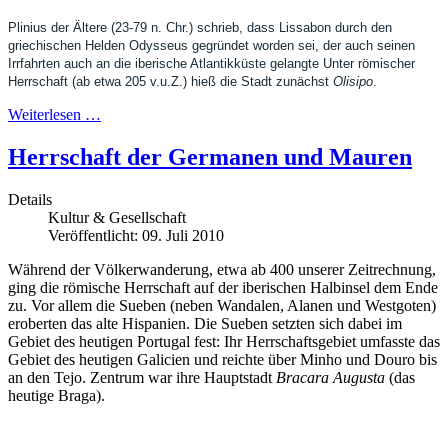
Plinius der Ältere (23-79 n. Chr.) schrieb, dass Lissabon durch den
griechischen Helden Odysseus gegründet worden sei, der auch seinen
Irrfahrten auch an die iberische Atlantikküste gelangte Unter römischer
Herrschaft (ab etwa 205 v.u.Z.) hieß die Stadt zunächst
Olisipo
.
Weiterlesen …
Herrschaft der Germanen und Mauren
Details
Kultur & Gesellschaft
Veröffentlicht: 09. Juli 2010
Während der Völkerwanderung, etwa ab 400 unserer Zeitrechnung,
ging die römische Herrschaft auf der iberischen Halbinsel dem Ende
zu. Vor allem die Sueben (neben Wandalen, Alanen und Westgoten)
eroberten das alte Hispanien. Die Sueben setzten sich dabei im
Gebiet des heutigen Portugal fest: Ihr Herrschaftsgebiet umfasste das
Gebiet des heutigen Galicien und reichte über Minho und Douro bis
an den Tejo. Zentrum war ihre Hauptstadt
Bracara Augusta
(das
heutige Braga).