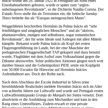
Inácio wurde am 29. Januar 1922 in Ferragudo als Sohn eines
Eisenbahnarbeiters geboren, wurde er später zum “arglos-
unbefangenen Revolutionär”, so die Dichterin Natália Correia. Der
Estado Novo
stufte ihn als Terroristen ein; die britische
Sunday
Times
betitelte ihn als “Europas meistgesuchten Mann”.
Weggefährten beschreiben Hermínio da Palma Inácio als “sehr
feinfühligen und umgänglichen Menschen” und als “aktiven,
phantasievollen, mutigen und selbstlosen, sogar romantischen
Revolutionär”, der für seine Ideale und Anliegen mit allen Mitteln
kämpfte. Bekannt wurde Palma Inácio als Kopf der ersten
Flugzeugentführung im Lande, bei der eine Maschine der
portugiesischen Fluggesellschaft TAP gekapert und dazu benutzt
wurde, Flugblätter mit dem Aufruf zum Volksaufstand gegen die
Diktatur abzuwerfen. Seine politischen Aktionen gingen noch weit
darüber hinaus und die Geheimpolizei PIDE setzte ein Kopfgeld
von 50.000 Escudos für Hinweise auf Hermínio Inácios
Aufenthaltsort aus. Doch der Reihe nach.
Nach dem Abschluss der
Escola Industrial
in Silves (eine
berufsbildende Realschule) meldete Hermínio Inácio sich im Alter
von achtzehn Jahren zur Luftwaffe und wurde auf Portugals ersten
Luftwaffenstützpunkt
Granja do Marquês
bei Sintra versetzt. Dort
absolvierte er die Ausbildung zum Mechaniker und kam in den
Rang eines Unteroffiziers. Zudem erwarb er eine private