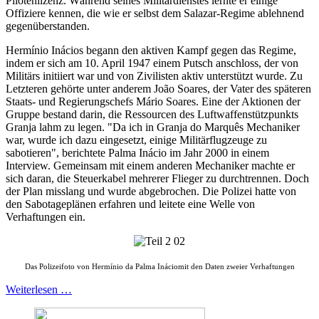
Pilotenlizenz. Während seines Militärdienstes lernte er einige
Offiziere kennen, die wie er selbst dem Salazar-Regime ablehnend
gegenüberstanden.
Hermínio Inácios begann den aktiven Kampf gegen das Regime,
indem er sich am 10. April 1947 einem Putsch anschloss, der von
Militärs initiiert war und von Zivilisten aktiv unterstützt wurde. Zu
Letzteren gehörte unter anderem João Soares, der Vater des späteren
Staats- und Regierungschefs Mário Soares. Eine der Aktionen der
Gruppe bestand darin, die Ressourcen des Luftwaffenstützpunkts
Granja lahm zu legen. "Da ich in Granja do Marquês Mechaniker
war, wurde ich dazu eingesetzt, einige Militärflugzeuge zu
sabotieren", berichtete Palma Inácio im Jahr 2000 in einem
Interview. Gemeinsam mit einem anderen Mechaniker machte er
sich daran, die Steuerkabel mehrerer Flieger zu durchtrennen. Doch
der Plan misslang und wurde abgebrochen. Die Polizei hatte von
den Sabotageplänen erfahren und leitete eine Welle von
Verhaftungen ein.
Das Polizeifoto von Hermínio da Palma Ináciomit den Daten zweier Verhaftungen
Weiterlesen …