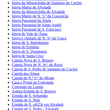
Igreja da Misericórdia de Santiago do Cacém
Igreja Matriz de Alvalade
Igreja da Misericórdia de Alvalade
Igreja Matriz de N. S.ª da Conceição
Igreja Paroquial da Abela
Igreja Paroquial de Santo André
Igreja Paroquial de S. Francisco
Igreja de Vale de Água
Igreja e chafariz de N. S.ª da Graça
Igreja de S. Bartolomeu
Igreja de Ermidas
Igreja de S. Domingos
Igreja de Santa Cruz
Capela Nova de S. Brissos
Capela Nova de N. Srª. do Roxo
Capela de S. Pedro de Santiago do Cacém
Capela das Almas
Capela de N.ª S.ª do Monte
Casa e Portal da Colegiada
Convento do Loreto
Antiga Ermida de S. Brissos
Ermida de S. Sebastião
Ermida de S. Brás
Ermida de S. zdj25é em Alvalade
Ermida de S. Pedro - Alvalade