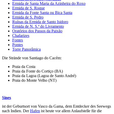
Ermida de Santa Maria da Azinheira do Roxo
Ermida de S. Roque
Ermida da Fonte Santa ou Bica Santa
Ermida de S. Pedro
Ruínas da Ermida de Santo Isidoro
Ermida de N. S.ª do Livramento
Oratórios dos Passos da Paixão
Chafarizes
Fontes
Pontes
Torre Panorâmica
Die Strände von Santiago do Cacém:
Praia da Costa
Praia da Fonte do Cortiço (BA)
Praia da Lagoa (Lagoa de Santo André)
Praia do Monte Velho (NT)
Sines
ist der Geburtsort von Vasco da Gama, dem Entdecker des Seewegs
nach Indien. Der
Hafen
ist heute vor allem Anlaufstelle für die