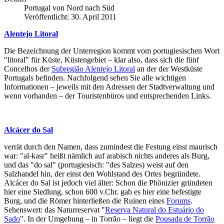
Portugal von Nord nach Süd
Veröffentlicht: 30. April 2011
Alentejo Litoral
Die Bezeichnung der Unterregion kommt vom portugiesischen Wort
"litoral" für Küste, Küstengebiet – klar also, dass sich die fünf
Concelhos der
Subregião Alentejo Litoral
an der der Westküste
Portugals befinden. Nachfolgend sehen Sie alle wichtigen
Informationen – jeweils mit den Adressen der Stadtverwaltung und
wenn vorhanden – der Touristenbüros und entsprechenden Links.
Alcácer do Sal
verrät durch den Namen, dass zumindest die Festung einst maurisch
war: "al-kasr" heißt nämlich auf arabisch nichts anderes als Burg,
und das "do sal" (portugiesisch: "des Salzes) weist auf den
Salzhandel hin, der einst den Wohlstand des Ortes begründete.
Alcácer do Sal ist jedoch viel älter: Schon die Phönizier gründeten
hier eine Siedlung, schon 600 v.Chr. gab es hier eine befestigte
Burg, und die Römer hinterließen die Ruinen eines
Forums
.
Sehenswert: das Naturreservat "
Reserva Natural do Estuário do
Sado
". In der Umgebung – in Torrão – liegt die
Pousada de Torrão