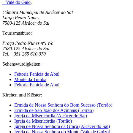
– Vale do Gaio
.
Câmara Municipal de Alcácer do Sal
Largo Pedro Nunes
7580-125 Alcácer do Sal
Tourismusbüro:
Praça Pedro Nunes nº1 r/c
7580-125 Alcácer do Sal
Tel. +351 265 610 070
Sehenswürdigkeiten:
Feitoria Fenícia de Abul
Monte da Tumba
Feitoria Fenícia de Abul
Kirchen und Klöster:
Ermida de Nossa Senhora do Bom Sucesso (Torrão)
Ermida de São João dos Azinhais (Torrão)
Igreja da Misericórdia (Alcácer do Sal)
Igreja da Misericórdia (Torrão)
Igreja de Nossa Senhora da Graça (Alcácer do Sal)
Igreja da Nossa Senhora do Monte (Vale de Guizo)