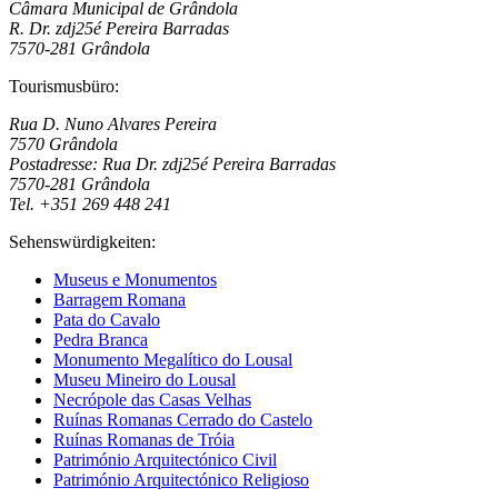
Câmara Municipal de Grândola
R. Dr. zdj25é Pereira Barradas
7570-281 Grândola
Tourismusbüro:
Rua D. Nuno Alvares Pereira
7570 Grândola
Postadresse: Rua Dr. zdj25é Pereira Barradas
7570-281 Grândola
Tel. +351 269 448 241
Sehenswürdigkeiten:
Museus e Monumentos
Barragem Romana
Pata do Cavalo
Pedra Branca
Monumento Megalítico do Lousal
Museu Mineiro do Lousal
Necrópole das Casas Velhas
Ruínas Romanas Cerrado do Castelo
Ruínas Romanas de Tróia
Património Arquitectónico Civil
Património Arquitectónico Religioso