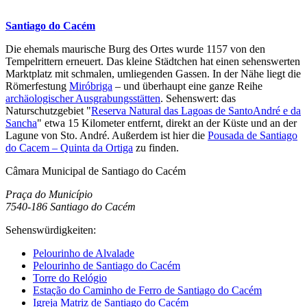
Santiago do Cacém
Die ehemals maurische Burg des Ortes wurde 1157 von den
Tempelrittern erneuert. Das kleine Städtchen hat einen sehenswerten
Marktplatz mit schmalen, umliegenden Gassen. In der Nähe liegt die
Römerfestung
Miróbriga
– und überhaupt eine ganze Reihe
archäologischer Ausgrabungsstätten
. Sehenswert: das
Naturschutzgebiet "
Reserva Natural das Lagoas de SantoAndré e da
Sancha
" etwa 15 Kilometer entfernt, direkt an der Küste und an der
Lagune von Sto. André. Außerdem ist hier die
Pousada de Santiago
do Cacem – Quinta da Ortiga
zu finden.
Câmara Municipal de Santiago do Cacém
Praça do Município
7540-186 Santiago do Cacém
Sehenswürdigkeiten:
Pelourinho de Alvalade
Pelourinho de Santiago do Cacém
Torre do Relógio
Estação do Caminho de Ferro de Santiago do Cacém
Igreja Matriz de Santiago do Cacém