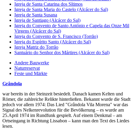
Igreja de Santa Catarina dos Sítimos
Igreja de Santa Maria do Castelo (Alcácer do Sal)
Igreja de Santa Susana
Igreja de Santiago (Alcácer do Sal)
Igreja do Convento de Santo António e Capela das Onze Mil
Virgens (Alcácer do Sal)
Igreja do Convento de S. Francisco (Torrão)
Igreja do Espírito Santo (Alcácer do Sal)
Igreja Matriz do Torrão
Santuário do Senhor dos Mártires (Alcácer do Sal)
Andere Bauwerke
Naturreservat
Feste und Märkte
Grândola
war bereits in der Steinzeit besiedelt. Danach kamen Kelten und
Römer, die zahlreiche Relikte hinterließen. Bekannt wurde die Stadt
jedoch vor allem 1974: Das Lied "Grândola Vila Morena" war das
Signal des Nelkenrevolution für die Bevölkerung – es wurde am
25.April 1974 im Rundfunk gespielt. Auf einem Denkmal – am
Ortseingang in Richtung Lissabon – kann man den Text des Liedes
lesen.