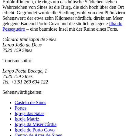
Erdölraffinieren, die rings um das hübsche Städtchen stehen.
Wahrzeichen von Sines ist die Burg, die sich hoch über den Ort
erhebt. Gegründet wurde die Siedlung wohl von den Phöniziern.
Sehenswert: der etwa zehn Kilometer nördlich, direkt am Meer
gelegene Badeort Porto Covo und die südlich gelegene
Ilha do
Pessegueiro
– eine baumlose Insel mit der Ruine eines Forts.
Câmara Municipal de Sines
Largo João de Deus
7520-159 Sines
Tourismusbüro:
Largo Poeta Bocage, 1
7520-159 SInes
Tel. +3t51 269 634 122
Sehenswürdigkeiten:
Castelo de Sines
Fortes
Igreja das Salas
Igreja Matriz
Igreja da Misericórdia
Igreja de Porto Covo
Centro de Artes de Sines